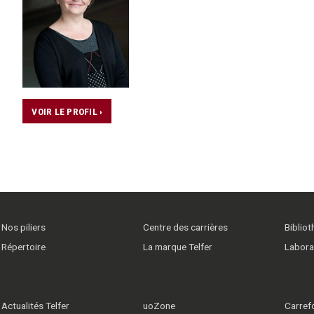
VOIR LE PROFIL ›
Nos piliers
Centre des carrières
Biblio
Répertoire
La marque Telfer
Labora
Actualités Telfer
uoZone
Carrefo