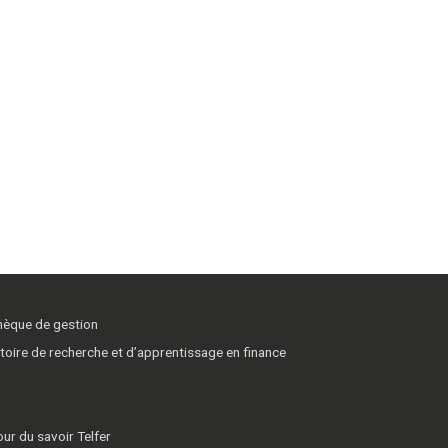
thèque de gestion
toire de recherche et d’apprentissage en finance
ur du savoir Telfer