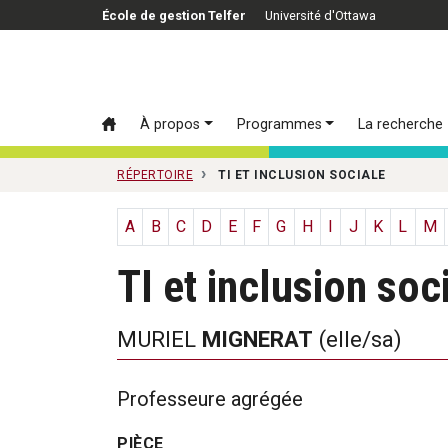
Passer au contenu principal
École de gestion Telfer
Université d'Ottawa
À propos
Programmes
La recherche
RÉPERTOIRE
TI ET INCLUSION SOCIALE
A
B
C
D
E
F
G
H
I
J
K
L
M
TI et inclusion soc
MURIEL
MIGNERAT
(elle/sa)
Professeure agrégée
PIÈCE