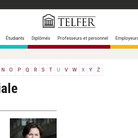
Étudiants
Diplômés
Professeurs et personnel
Employeur
N
O
P
Q
R
S
T
U
V
W
X
Y
Z
iale