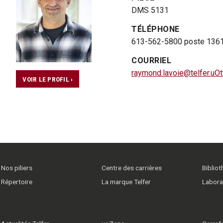
DMS 5131
TÉLÉPHONE
613-562-5800 poste 136
COURRIEL
raymond.lavoie@telfer.uOt
VOIR LE PROFIL ›
Nos piliers
Centre des carrières
Biblio
Répertoire
La marque Telfer
Labora