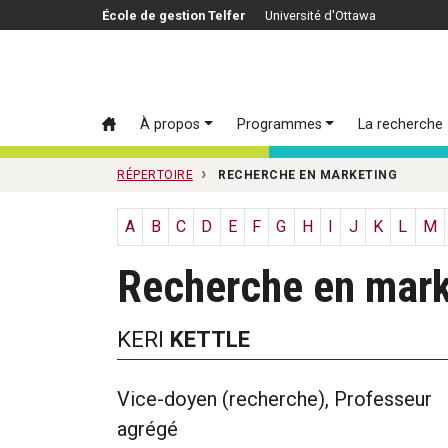
Passer au contenu principal
École de gestion Telfer
Université d'Ottawa
À propos
Programmes
La recherche
RÉPERTOIRE
RECHERCHE EN MARKETING
A
B
C
D
E
F
G
H
I
J
K
L
M
Recherche en mark
KERI
KETTLE
Vice-doyen (recherche), Professeur
agrégé