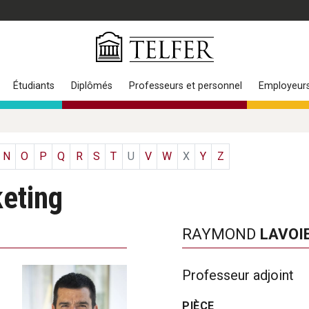
Étudiants
Diplômés
Professeurs et personnel
Employeur
N
O
P
Q
R
S
T
U
V
W
X
Y
Z
eting
RAYMOND
LAVOI
Professeur adjoint
PIÈCE