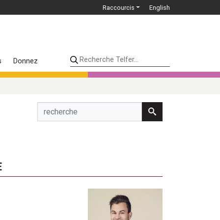
Raccourcis
English
Recherche Telfer...
s
Donnez
E