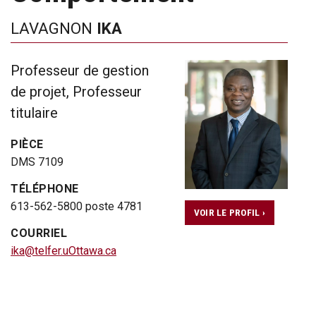
LAVAGNON
IKA
Professeur de gestion
de projet, Professeur
titulaire
PIÈCE
DMS 7109
TÉLÉPHONE
613-562-5800 poste 4781
VOIR LE PROFIL ›
COURRIEL
ika@telfer.uOttawa.ca