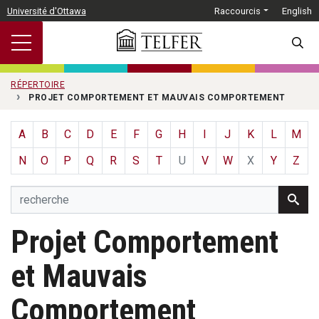
Passer au contenu principal
Université d'Ottawa
Raccourcis
English
SEARC
RÉPERTOIRE
PROJET COMPORTEMENT ET MAUVAIS COMPORTEMENT
A
B
C
D
E
F
G
H
I
J
K
L
M
N
O
P
Q
R
S
T
U
V
W
X
Y
Z
Projet Comportement
et Mauvais
Comportement