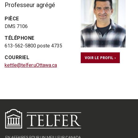
Professeur agrégé
PIÈCE
DMS 7106
TÉLÉPHONE
613-562-5800 poste 4735
COURRIEL
VOIR LE PROFIL ›
kettle@telfer.uOttawa.ca