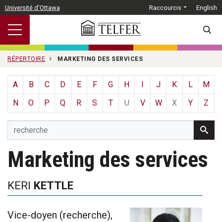
Passer au contenu principal
Université d'Ottawa
Raccourcis
English
SEARC
RÉPERTOIRE
MARKETING DES SERVICES
A
B
C
D
E
F
G
H
I
J
K
L
M
N
O
P
Q
R
S
T
U
V
W
X
Y
Z
Marketing des services
KERI
KETTLE
Vice-doyen (recherche),