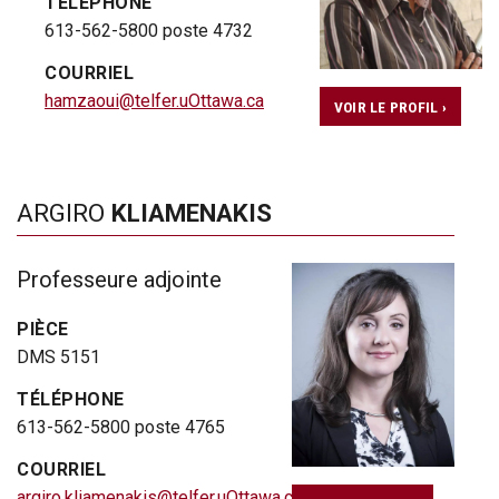
TÉLÉPHONE
613-562-5800 poste 4732
COURRIEL
hamzaoui@telfer.uOttawa.ca
VOIR LE PROFIL ›
ARGIRO
KLIAMENAKIS
Professeure adjointe
PIÈCE
DMS 5151
TÉLÉPHONE
613-562-5800 poste 4765
COURRIEL
argiro.kliamenakis@telfer.uOttawa.ca