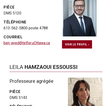
PIÈCE
DMS 5120
TÉLÉPHONE
613-562-5800 poste 4788
COURRIEL
ben-ayed@telfer.uOttawa.ca
VOIR LE PROFIL ›
LEILA
HAMZAOUI ESSOUSSI
Professeure agrégée
PIÈCE
DMS 5143