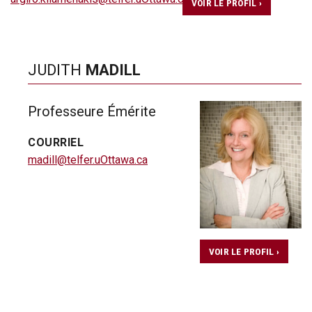
VOIR LE PROFIL ›
JUDITH
MADILL
Professeure Émérite
COURRIEL
madill@telfer.uOttawa.ca
VOIR LE PROFIL ›