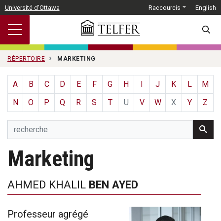
Passer au contenu principal
Université d'Ottawa
Raccourcis
English
SEARC
RÉPERTOIRE
MARKETING
A
B
C
D
E
F
G
H
I
J
K
L
M
N
O
P
Q
R
S
T
U
V
W
X
Y
Z
Marketing
AHMED KHALIL
BEN AYED
Professeur agrégé