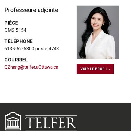
Professeure adjointe
PIÈCE
DMS 5154
TÉLÉPHONE
613-562-5800 poste 4743
COURRIEL
QZhang@telfer.uOttawa.ca
VOIR LE PROFIL ›