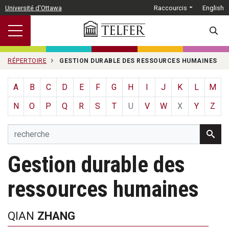
Passer au contenu principal
Université d'Ottawa
Raccourcis
English
SEARC
RÉPERTOIRE
GESTION DURABLE DES RESSOURCES HUMAINES
A
B
C
D
E
F
G
H
I
J
K
L
M
N
O
P
Q
R
S
T
U
V
W
X
Y
Z
Gestion durable des
ressources humaines
QIAN
ZHANG