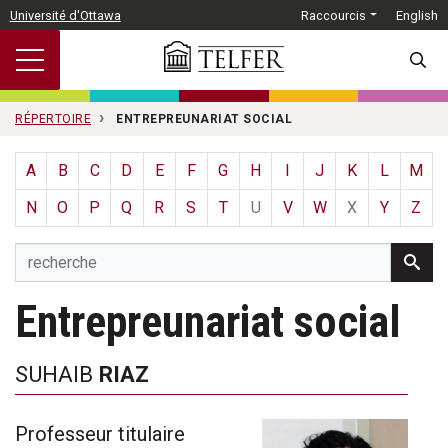
Passer au contenu principal
Université d'Ottawa
Raccourcis
English
SEARC
RÉPERTOIRE
ENTREPREUNARIAT SOCIAL
A
B
C
D
E
F
G
H
I
J
K
L
M
N
O
P
Q
R
S
T
U
V
W
X
Y
Z
Entrepreunariat social
SUHAIB
RIAZ
Professeur titulaire