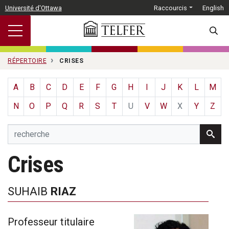
Passer au contenu principal
Université d'Ottawa
Raccourcis
English
SEARC
RÉPERTOIRE
CRISES
A
B
C
D
E
F
G
H
I
J
K
L
M
N
O
P
Q
R
S
T
U
V
W
X
Y
Z
Crises
SUHAIB
RIAZ
Professeur titulaire