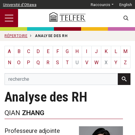
Passer au contenu principal
Université d'Ottawa
Raccourcis
English
SEARC
RÉPERTOIRE
ANALYSE DES RH
A
B
C
D
E
F
G
H
I
J
K
L
M
N
O
P
Q
R
S
T
U
V
W
X
Y
Z
Analyse des RH
QIAN
ZHANG
Professeure adjointe