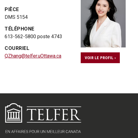
PIÈCE
DMS 5154
TÉLÉPHONE
613-562-5800 poste 4743
COURRIEL
QZhang@telfer.uOttawa.ca
VOIR LE PROFIL ›