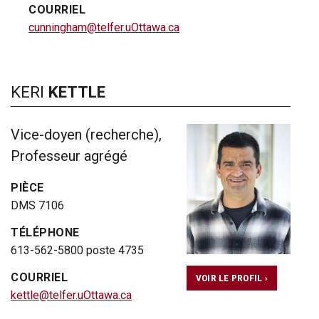
COURRIEL
cunningham@telfer.uOttawa.ca
KERI
KETTLE
Vice-doyen (recherche),
Professeur agrégé
PIÈCE
DMS 7106
TÉLÉPHONE
613-562-5800 poste 4735
COURRIEL
VOIR LE PROFIL ›
kettle@telfer.uOttawa.ca