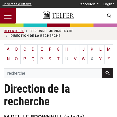
Passer au contenu principal
Université d'Ottawa
Raccourcis
English
SEARC
RÉPERTOIRE
PERSONNEL ADMINISTRATIF
DIRECTION DE LA RECHERCHE
A
B
C
D
E
F
G
H
I
J
K
L
M
N
O
P
Q
R
S
T
U
V
W
X
Y
Z
Direction de la
recherche
MIREILLE
BROWNHILL
(elle/la)