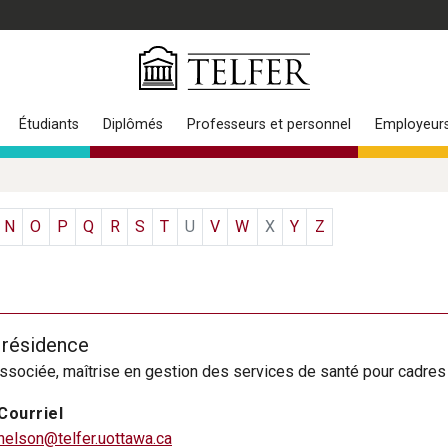
Étudiants
Diplômés
Professeurs et personnel
Employeur
N
O
P
Q
R
S
T
U
V
W
X
Y
Z
 résidence
associée, maîtrise en gestion des services de santé pour cadr
Courriel
nelson@telfer.uottawa.ca