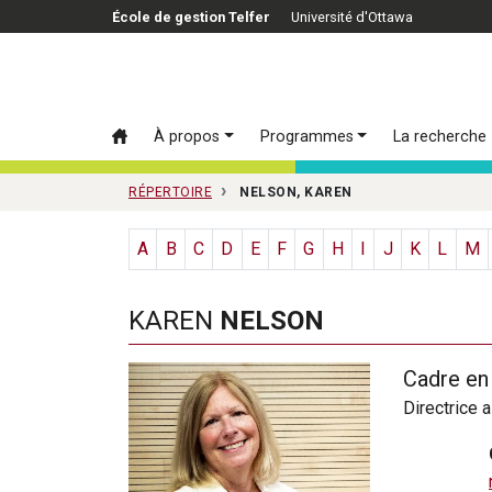
Passer au contenu principal
École de gestion Telfer
Université d'Ottawa
À propos
Programmes
La recherche
RÉPERTOIRE
NELSON, KAREN
A
B
C
D
E
F
G
H
I
J
K
L
M
KAREN
NELSON
Cadre en
Directrice 