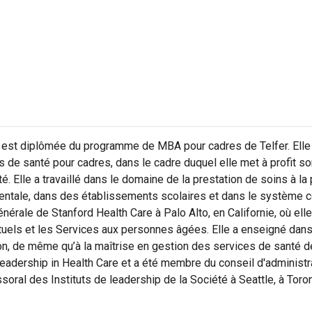
est diplômée du programme de MBA pour cadres de Telfer. Elle 
 de santé pour cadres, dans le cadre duquel elle met à profit son
 Elle a travaillé dans le domaine de la prestation de soins à la 
tale, dans des établissements scolaires et dans le système co
énérale de Stanford Health Care à Palo Alto, en Californie, où elle 
ituels et les Services aux personnes âgées. Elle a enseigné dan
eton, de même qu’à la maîtrise en gestion des services de santé d
Leadership in Health Care et a été membre du conseil d'administ
oral des Instituts de leadership de la Société à Seattle, à Toro