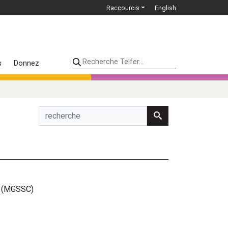
Raccourcis
English
Recherche Telfer...
s
Donnez
es (MGSSC)