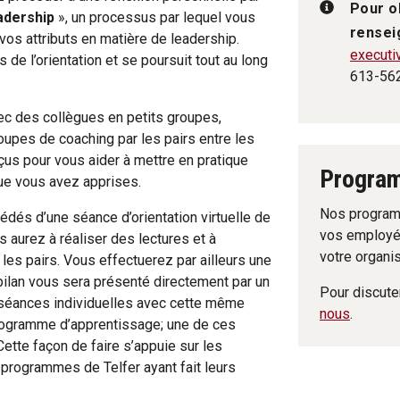
Pour o
adership
», un processus par lequel vous
rense
vos attributs en matière de leadership.
executi
de l’orientation et se poursuit tout au long
613-56
vec des collègues en petits groupes,
upes de coaching par les pairs entre les
s pour vous aider à mettre en pratique
Progra
ue vous avez apprises.
Nos programm
dés d’une séance d’orientation virtuelle de
vos employé
 aurez à réaliser des lectures et à
votre organis
es pairs. Vous effectuerez par ailleurs une
bilan vous sera présenté directement par un
Pour discuter
 séances individuelles avec cette même
nous
.
programme d’apprentissage; une de ces
tte façon de faire s’appuie sur les
programmes de Telfer ayant fait leurs