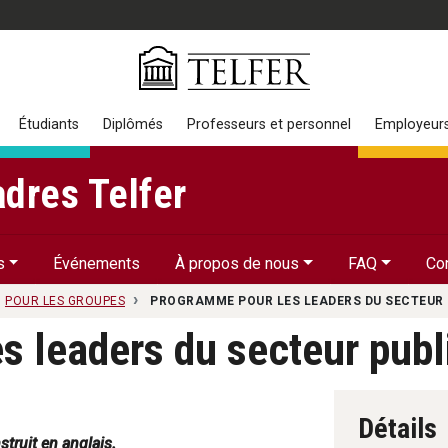
Étudiants
Diplômés
Professeurs et personnel
Employeur
dres Telfer
s
Événements
À propos de nous
FAQ
Co
POUR LES GROUPES
PROGRAMME POUR LES LEADERS DU SECTEUR 
s leaders du secteur pub
Détails
truit en anglais.