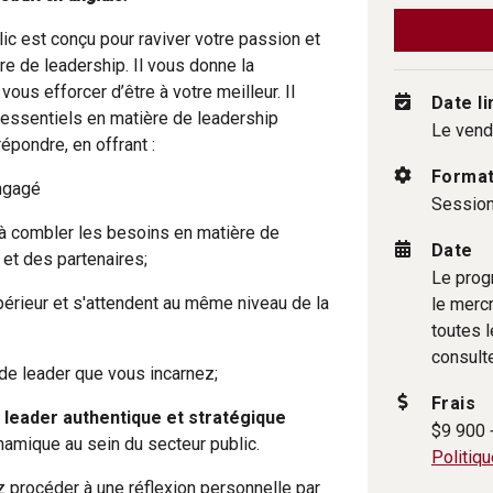
c est conçu pour raviver votre passion et
re de leadership. Il vous donne la
vous efforcer d’être à votre meilleur. Il
Date li
 essentiels en matière de leadership
Le vend
épondre, en offrant :
Forma
engagé
Sessions
 à combler les besoins en matière de
Date
 et des partenaires;
Le prog
érieur et s'attendent au même niveau de la
le merc
toutes 
consult
de leader que vous incarnez;
Frais
n leader authentique et stratégique
$9 900 
namique au sein du secteur public.
Politiqu
z procéder à une réflexion personnelle par