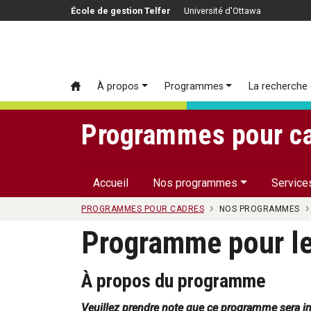
Passer au contenu principal
École de gestion Telfer
Université d'Ottawa
À propos
Programmes
La recherche
Programmes pour ca
Accueil
Nos programmes
Service
PROGRAMMES POUR CADRES
NOS PROGRAMMES
Programme pour le
À propos du programme
Veuillez prendre note que ce programme sera ins