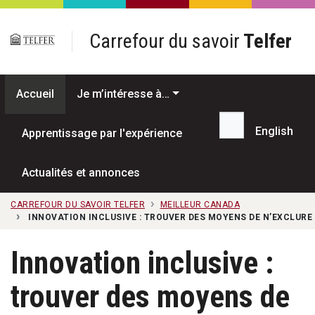
Passer au contenu principal
Carrefour du savoir
Telfer
Accueil
Je m’intéresse à…
English
Apprentissage par l'expérience
Recherche...
Actualités et annonces
CARREFOUR DU SAVOIR TELFER
MEILLEUR CANADA
INNOVATION INCLUSIVE : TROUVER DES MOYENS DE N’EXCLUR
Innovation inclusive :
trouver des moyens de