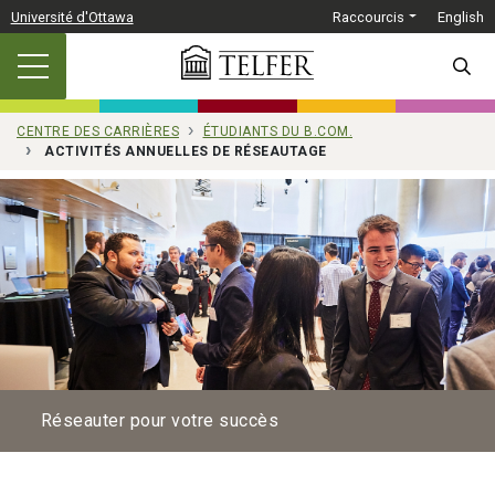
Passer au contenu principal
Université d'Ottawa
Raccourcis
English
SEARC
CENTRE DES CARRIÈRES
ÉTUDIANTS DU B.COM.
ACTIVITÉS ANNUELLES DE RÉSEAUTAGE
Réseauter pour votre succès