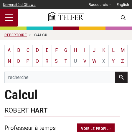
Passer au contenu principal
Université d'Ottawa
Raccourcis
English
SEARC
RÉPERTOIRE
CALCUL
A
B
C
D
E
F
G
H
I
J
K
L
M
N
O
P
Q
R
S
T
U
V
W
X
Y
Z
Calcul
ROBERT
HART
Professeur à temps
VOIR LE PROFIL ›