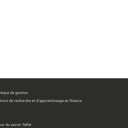
thèque de gestion
toire de recherche et d’apprentissage en finance
ur du savoir Telfer