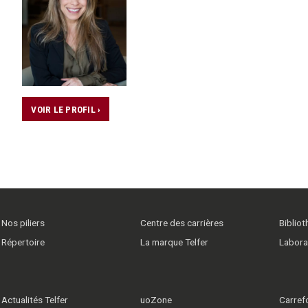
VOIR LE PROFIL ›
Nos piliers
Centre des carrières
Biblio
Répertoire
La marque Telfer
Labora
Actualités Telfer
uoZone
Carrefo