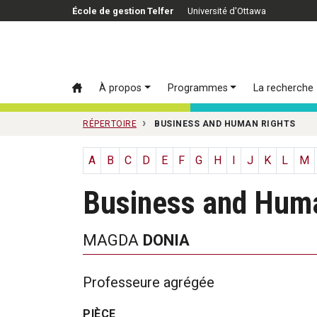
Passer au contenu principal
École de gestion Telfer
Université d'Ottawa
À propos
Programmes
La recherche
RÉPERTOIRE
BUSINESS AND HUMAN RIGHTS
A
B
C
D
E
F
G
H
I
J
K
L
M
Business and Huma
MAGDA
DONIA
Professeure agrégée
PIÈCE