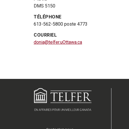
DMS 5150
TÉLÉPHONE
613-562-5800 poste 4773
COURRIEL
donia@telfer.uOttawa.ca