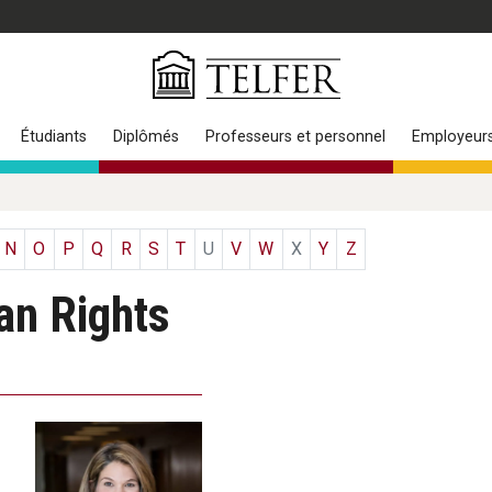
Étudiants
Diplômés
Professeurs et personnel
Employeur
N
O
P
Q
R
S
T
U
V
W
X
Y
Z
n Rights