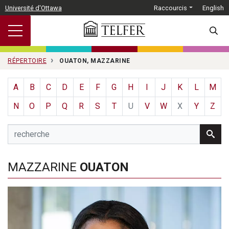
Passer au contenu principal
Université d'Ottawa
Raccourcis
English
SEARC
RÉPERTOIRE
OUATON, MAZZARINE
A
B
C
D
E
F
G
H
I
J
K
L
M
N
O
P
Q
R
S
T
U
V
W
X
Y
Z
MAZZARINE
OUATON