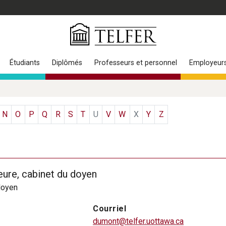
Étudiants
Diplômés
Professeurs et personnel
Employeur
N
O
P
Q
R
S
T
U
V
W
X
Y
Z
eure, cabinet du doyen
doyen
Courriel
dumont@telfer.uottawa.ca