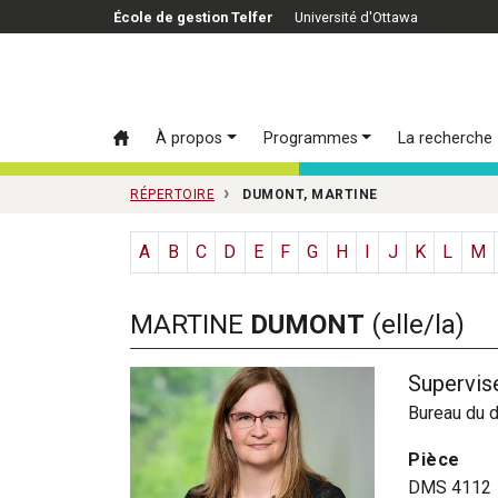
Passer au contenu principal
École de gestion Telfer
Université d'Ottawa
À propos
Programmes
La recherche
RÉPERTOIRE
DUMONT, MARTINE
A
B
C
D
E
F
G
H
I
J
K
L
M
MARTINE
DUMONT
(elle/la)
Supervis
Bureau du 
Pièce
DMS 4112