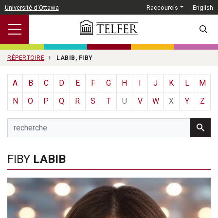
Passer au contenu principal
Université d'Ottawa
Raccourcis
English
SEARC
RÉPERTOIRE
LABIB, FIBY
A
B
C
D
E
F
G
H
I
J
K
L
M
N
O
P
Q
R
S
T
U
V
W
X
Y
Z
FIBY
LABIB