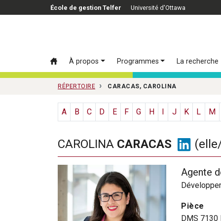
Passer au contenu principal
École de gestion Telfer
Université d'Ottawa
À propos
Programmes
La recherche
RÉPERTOIRE
CARACAS, CAROLINA
A
B
C
D
E
F
G
H
I
J
K
L
M
LINK
CAROLINA
CARACAS
(elle
Agente d
Développe
Pièce
DMS 7130 