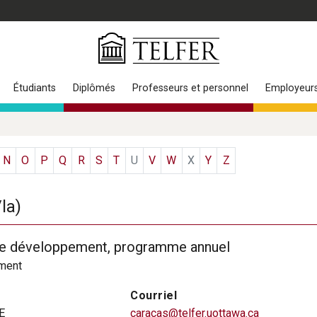
Étudiants
Diplômés
Professeurs et personnel
Employeur
N
O
P
Q
R
S
T
U
V
W
X
Y
Z
EDIN
/la)
e développement, programme annuel
ment
Courriel
E
caracas@telfer.uottawa.ca