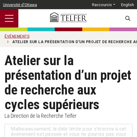
Passer au contenu principal
Université d'Ottawa
Raccourcis
English
SEARC
ÉVÉNEMENTS
ATELIER SUR LA PRÉSENTATION D’UN PROJET DE RECHERCHE A
Atelier sur la
présentation d’un projet
de recherche aux
cycles supérieurs
La Direction de la Recherche Telfer
Malheureusement, la date limite pour s'inscrire à cet
événement est passée et vous ne pourrez pas vous