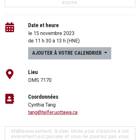
inscire.
Date et heure
le 15 novembre 2023
de
11 h 30
à
13 h
(HNE)
AJOUTER À VOTRE CALENDRIER
Lieu
DMS 7170
Coordonnées
Cynthia Tang
tang@telfer.uottawa.ca
Malheureusement, la date limite pour s'inscrire à cet
événement est passée et vous ne pourrez pas vous