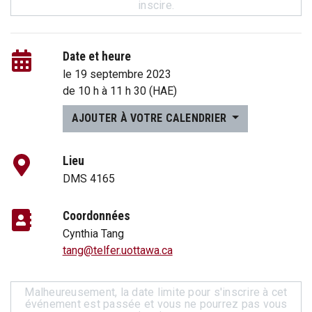
inscire.
Date et heure
le 19 septembre 2023
de
10 h
à
11 h 30
(HAE)
AJOUTER À VOTRE CALENDRIER
Lieu
DMS 4165
Coordonnées
Cynthia Tang
tang@telfer.uottawa.ca
Malheureusement, la date limite pour s'inscrire à cet
événement est passée et vous ne pourrez pas vous