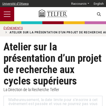
Passer au contenu principal
Université d'Ottawa
Raccourcis
English
SEARC
ÉVÉNEMENTS
ATELIER SUR LA PRÉSENTATION D’UN PROJET DE RECHERCHE A
Atelier sur la
présentation d’un projet
de recherche aux
cycles supérieurs
La Direction de la Recherche Telfer
Malheureusement, la date limite pour s'inscrire à cet
événement est passée et vous ne pourrez pas vous