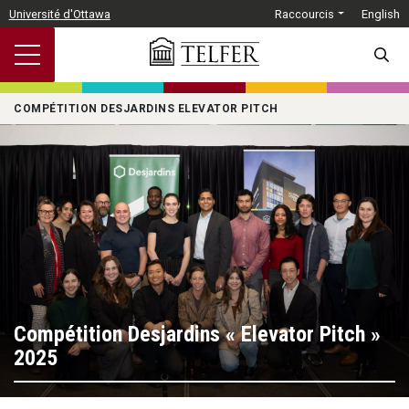
Passer au contenu principal
Université d'Ottawa
Raccourcis
English
SEARC
COMPÉTITION DESJARDINS ELEVATOR PITCH
Compétition Desjardins « Elevator Pitch »
2025