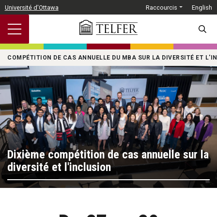
Passer au contenu principal
Université d'Ottawa
Raccourcis
English
SEARC
COMPÉTITION DE CAS ANNUELLE DU MBA SUR LA DIVERSITÉ ET L'I
Dixième compétition de cas annuelle sur la
diversité et l'inclusion