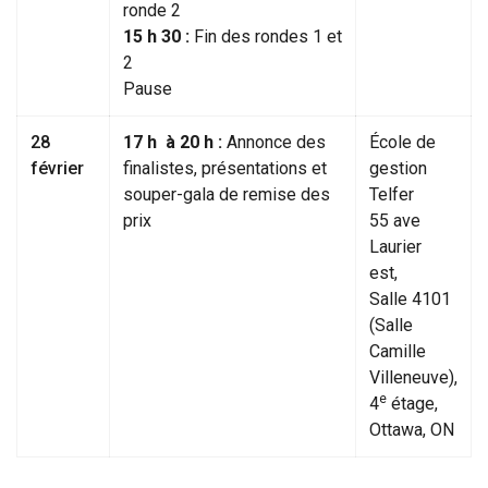
ronde 2
15 h 30 :
Fin des rondes 1 et
2
Pause
28
17 h à 20 h :
Annonce des
École de
février
finalistes, présentations et
gestion
souper-gala de remise des
Telfer
prix
55 ave
Laurier
est,
Salle 4101
(Salle
Camille
Villeneuve),
e
4
étage,
Ottawa, ON