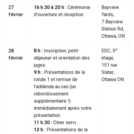
27
16 h 30 à 20 h :
Cérémonie
Bayview
février
d'ouverture et réception
Yards,
7 Bayview
Station Rd,
Ottawa, ON
e
28
8 h :
Inscription, petit-
EDC, 5
février
déjeuner et orientation des
étage,
juges
151 rue
9 h :
Présentations de la
Slater,
ronde 1 et remise de
Ottawa ON
l’addenda au cas (un
rebondissement
supplémentaire !)
immédiatement après votre
présentation
11 h 30 :
Dîner servi
13 h :
Présentations de la