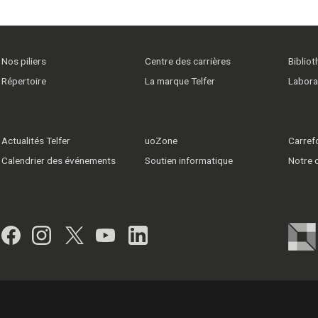
Nos piliers
Centre des carrières
Biblio
Répertoire
La marque Telfer
Labora
Actualités Telfer
uoZone
Carrefo
Calendrier des événements
Soutien informatique
Notre
Facebook
Instagram
Twitter
YouTube
LinkedIn