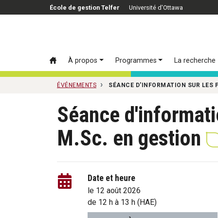
Passer au contenu principal
École de gestion Telfer
Université d'Ottawa
À propos
Programmes
La recherche
ÉVÉNEMENTS
SÉANCE D'INFORMATION SUR LES
Séance d'informat
M.Sc. en gestion
Date et heure
le 12 août 2026
de
12 h
à
13 h
(HAE)