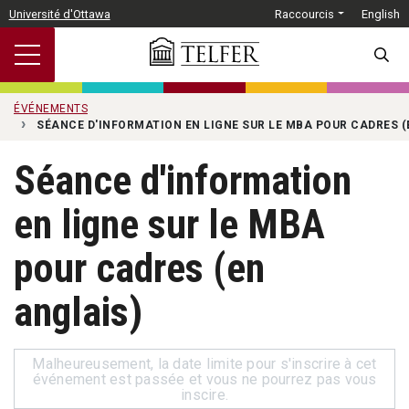
Passer au contenu principal
Université d'Ottawa
Raccourcis
English
SEARC
ÉVÉNEMENTS
SÉANCE D'INFORMATION EN LIGNE SUR LE MBA POUR CADRES (
Séance d'information
en ligne sur le MBA
pour cadres (en
anglais)
Malheureusement, la date limite pour s'inscrire à cet
événement est passée et vous ne pourrez pas vous
inscire.