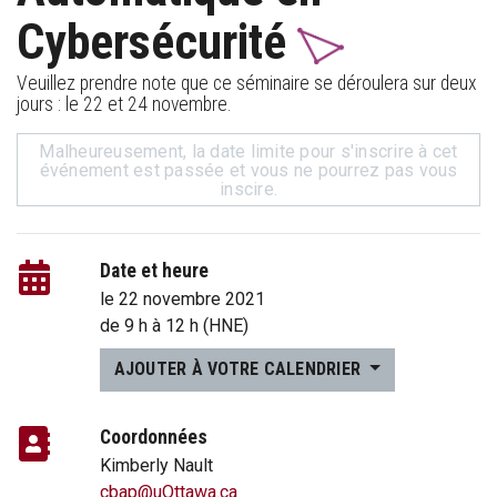
Cybersécurité
Veuillez prendre note que ce séminaire se déroulera sur deux
jours : le 22 et 24 novembre.
Malheureusement, la date limite pour s'inscrire à cet
événement est passée et vous ne pourrez pas vous
inscire.
Date et heure
le 22 novembre 2021
de
9 h
à
12 h
(HNE)
AJOUTER À VOTRE CALENDRIER
Coordonnées
Kimberly Nault
cbap@uOttawa.ca