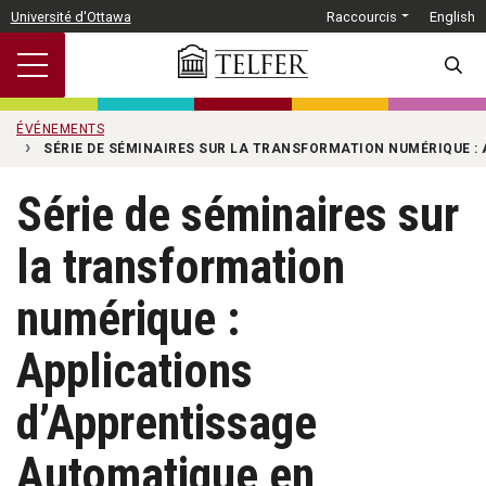
Passer au contenu principal
Université d'Ottawa
Raccourcis
English
SEARC
ÉVÉNEMENTS
SÉRIE DE SÉMINAIRES SUR LA TRANSFORMATION NUMÉRIQUE :
Série de séminaires sur
la transformation
numérique :
Applications
d’Apprentissage
Automatique en