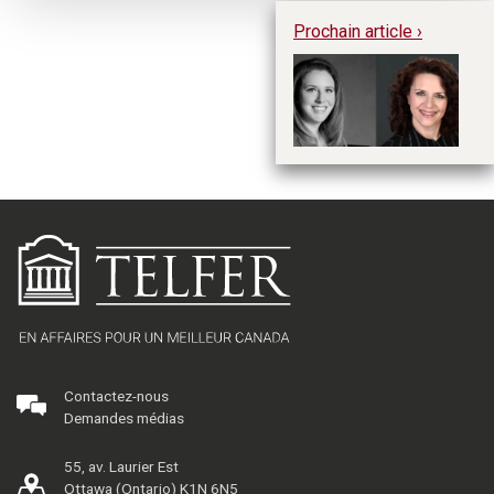
Prochain article ›
En
de
pr
en
Contactez-nous
Demandes médias
55, av. Laurier Est
Ottawa (Ontario) K1N 6N5