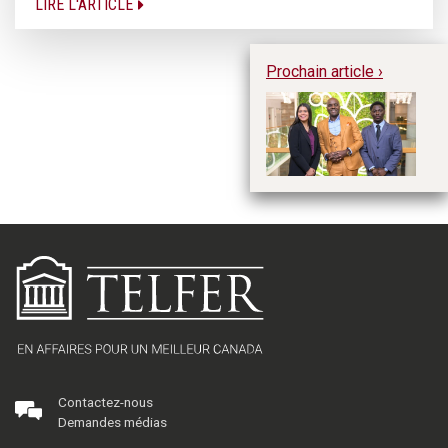
LIRE L'ARTICLE
Prochain article ›
De
du
Contactez-nous
Demandes médias