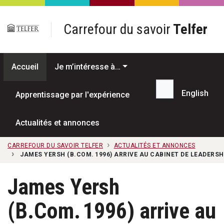
Passer au contenu principal
Carrefour du savoir
Telfer
Accueil
Je m’intéresse à…
English
Apprentissage par l'expérience
Recherche...
Actualités et annonces
CARREFOUR DU SAVOIR TELFER
ACTUALITÉS ET ANNONCES
JAMES YERSH (B.COM. 1996) ARRIVE AU CABINET DE LEADERS
James Yersh
(B.Com. 1996) arrive au