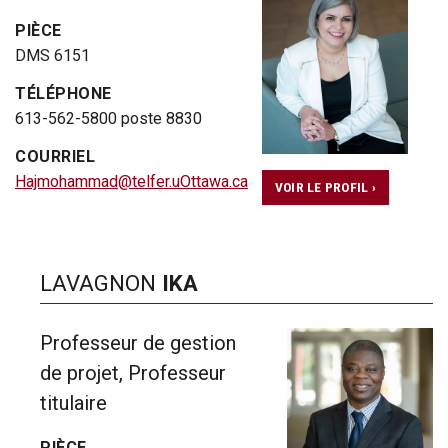
PIÈCE
DMS 6151
TÉLÉPHONE
613-562-5800 poste 8830
COURRIEL
Hajmohammad@telfer.uOttawa.ca
VOIR LE PROFIL ›
LAVAGNON
IKA
Professeur de gestion
de projet, Professeur
titulaire
PIÈCE