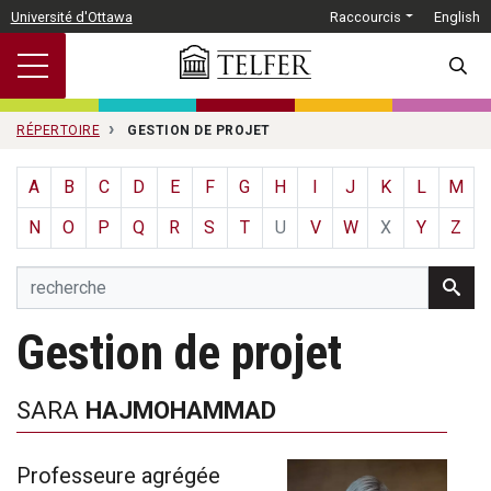
Passer au contenu principal
Université d'Ottawa
Raccourcis
English
SEARC
RÉPERTOIRE
GESTION DE PROJET
A
B
C
D
E
F
G
H
I
J
K
L
M
N
O
P
Q
R
S
T
U
V
W
X
Y
Z
Gestion de projet
SARA
HAJMOHAMMAD
Professeure agrégée