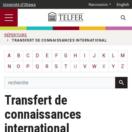
Passer au contenu principal
Université d'Ottawa
Raccourcis
English
SEARC
RÉPERTOIRE
TRANSFERT DE CONNAISSANCES INTERNATIONAL
A
B
C
D
E
F
G
H
I
J
K
L
M
N
O
P
Q
R
S
T
U
V
W
X
Y
Z
Transfert de
connaissances
international