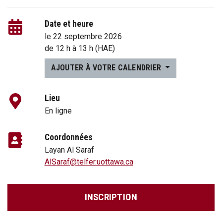
Date et heure
le 22 septembre 2026
de
12 h
à
13 h
(HAE)
AJOUTER À VOTRE CALENDRIER
Lieu
En ligne
Coordonnées
Layan Al Saraf
AlSaraf@telfer.uottawa.ca
INSCRIPTION