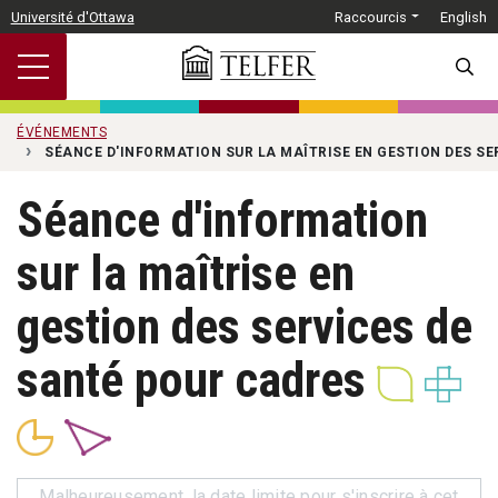
Passer au contenu principal
Université d'Ottawa
Raccourcis
English
SEARC
ÉVÉNEMENTS
SÉANCE D'INFORMATION SUR LA MAÎTRISE EN GESTION DES SE
Séance d'information
sur la maîtrise en
gestion des services de
santé pour cadres
Malheureusement, la date limite pour s'inscrire à cet