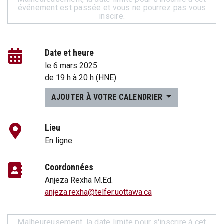
événement est passée et vous ne pourrez pas vous
inscire.
Date et heure
le 6 mars 2025
de
19 h
à
20 h
(HNE)
AJOUTER À VOTRE CALENDRIER
Lieu
En ligne
Coordonnées
Anjeza Rexha M.Ed.
anjeza.rexha@telfer.uottawa.ca
Malheureusement, la date limite pour s'inscrire à cet