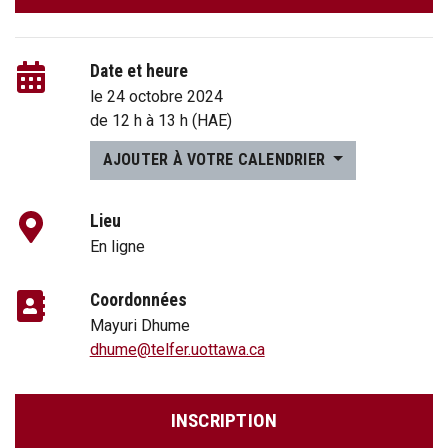
Date et heure
le 24 octobre 2024
de
12 h
à
13 h
(HAE)
AJOUTER À VOTRE CALENDRIER
Lieu
En ligne
Coordonnées
Mayuri Dhume
dhume@telfer.uottawa.ca
INSCRIPTION