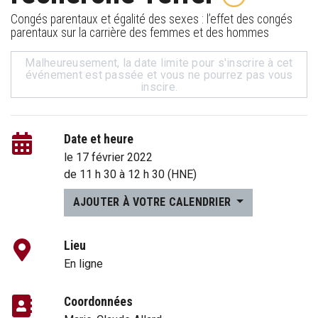
Congés parentaux et égalité des sexes : l’effet des congés
parentaux sur la carrière des femmes et des hommes
Malheureusement, la date limite pour s'inscrire à cet
événement est passée et vous ne pourrez pas vous
inscire.
Date et heure
le 17 février 2022
de
11 h 30
à
12 h 30
(HNE)
AJOUTER À VOTRE CALENDRIER
Lieu
En ligne
Coordonnées