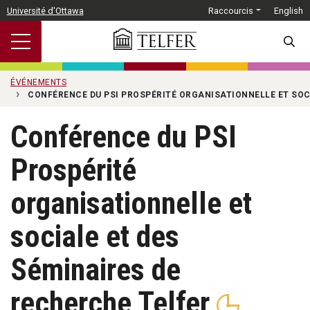
Passer au contenu principal
Université d'Ottawa
Raccourcis
English
SEARC
ÉVÉNEMENTS
CONFÉRENCE DU PSI PROSPÉRITÉ ORGANISATIONNELLE ET SOC
Conférence du PSI
Prospérité
organisationnelle et
sociale et des
Séminaires de
recherche Telfer