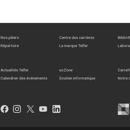
Nos piliers
Centre des carrières
Biblio
Répertoire
La marque Telfer
Labora
Actualités Telfer
uoZone
Carrefo
Calendrier des événements
Soutien informatique
Notre
Facebook
Instagram
Twitter
YouTube
LinkedIn