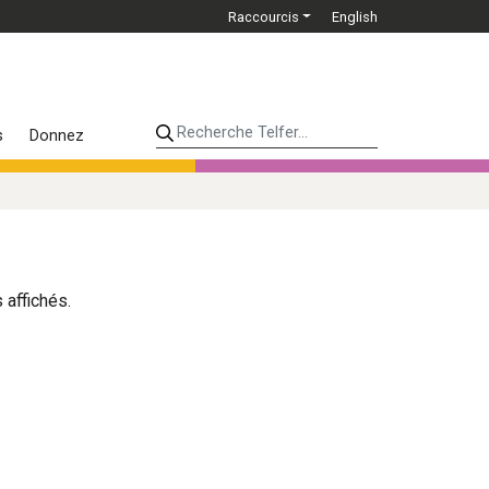
Raccourcis
English
Recherche Telfer...
s
Donnez
affichés.