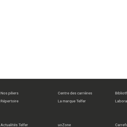
Nos piliers
Centre des carrières
Biblio
Répertoire
La marque Telfer
Labora
Actualités Telfer
uoZone
Carrefo