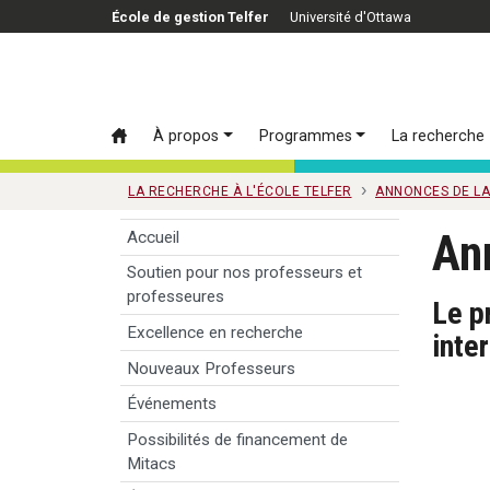
Passer au contenu principal
École de gestion Telfer
Université d'Ottawa
À propos
Programmes
La recherche
LA RECHERCHE À L'ÉCOLE TELFER
ANNONCES DE L
An
Accueil
Soutien pour nos professeurs et
professeures
Le p
Excellence en recherche
inte
Nouveaux Professeurs
Événements
Possibilités de financement de
Mitacs