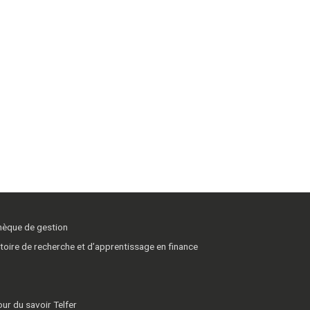
thèque de gestion
toire de recherche et d’apprentissage en finance
ur du savoir Telfer