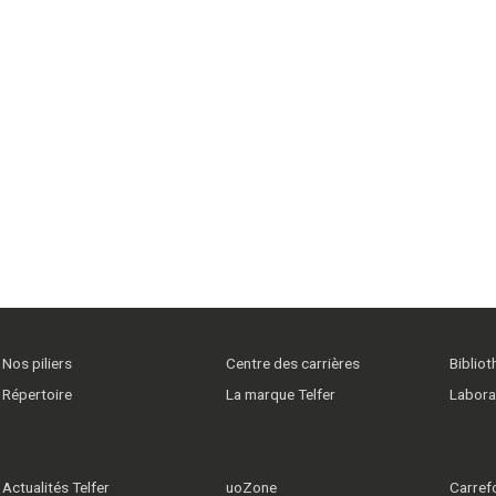
Nos piliers
Centre des carrières
Biblio
Répertoire
La marque Telfer
Labora
Actualités Telfer
uoZone
Carrefo