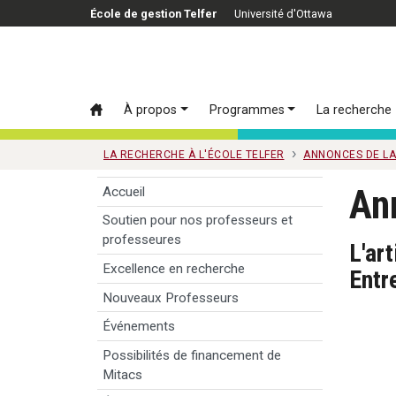
Passer au contenu principal
École de gestion Telfer
Université d'Ottawa
À propos
Programmes
La recherche
LA RECHERCHE À L'ÉCOLE TELFER
ANNONCES DE L
An
Accueil
Soutien pour nos professeurs et
professeures
L'ar
Excellence en recherche
Entr
Nouveaux Professeurs
Événements
Possibilités de financement de
Mitacs