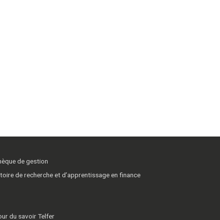
thèque de gestion
toire de recherche et d’apprentissage en finance
ur du savoir Telfer