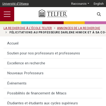
Passer au contenu principal
Université d'Ottawa
Raccourcis
English
SEARC
LA RECHERCHE À L'ÉCOLE TELFER
ANNONCES DE LA RECHERCHE
FÉLICITATIONS AU PROFESSEURE DARLENE HIMICK ET À SA C
Accueil
Soutien pour nos professeurs et professeures
Excellence en recherche
Nouveaux Professeurs
Événements
Possibilités de financement de Mitacs
Étudiantes et étudiants aux cycles supérieurs