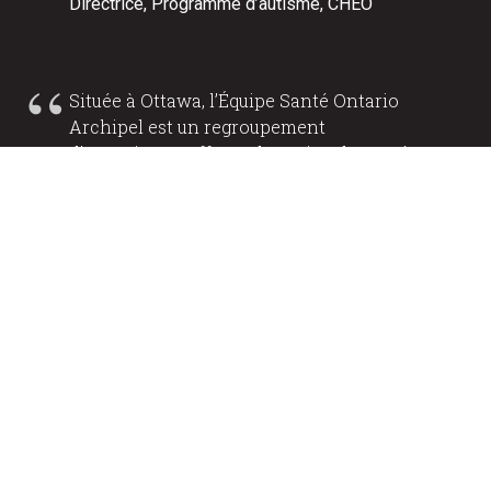
Directrice, Programme d’autisme, CHEO
Située à Ottawa, l’Équipe Santé Ontario
Archipel est un regroupement
d’organismes offrant des soins de santé
et des services aux communautés. Elle
s’appuie sur une approche centrée sur la
personne et conçoit ses services de
manière à fournir aux gens l’information
et les ressources dont ils ont besoin pour
obtenir des soins fiables, accessibles et
intégrés. Ses nouveaux services
comprennent une base de données qui
facilite la recherche de services locaux et
permet un accès rapide et sécurisé aux
renseignements médicaux.
— Elizabeth Tanguay, MGSS 2021