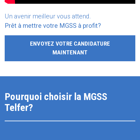
Un avenir meilleur vous attend.
Prêt à mettre votre MGSS à profit?
ENVOYEZ VOTRE CANDIDATURE
MAINTENANT
Pourquoi choisir la MGSS
Telfer?