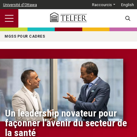
Passer au contenu principal
Université d'Ottawa
Raccourcis
English
SEARC
MGSS POUR CADRES
Un leadership novateur pour
façonner l’avenir du secteur de
la santé